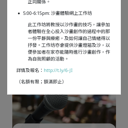
正向關係。
5:00-6:15pm: 沙畫體驗網上工作坊
此工作坊將教授以沙作畫的技巧，讓參加
者體驗在全心投入沙畫創作的過程中的那
一份平靜與療癒，及如何讓自己情緒得以
抒發。工作坊亦會提供沙畫燈箱及沙，以
June 29, 2023 16:30
便參加者在家亦能隨時進行沙畫創作，作
「創變力量・幸福校園」研討會 A5
為自我照顧的活動。
詳情及報名：
http://t.ly/6-JI
（名額有限；額滿即止）