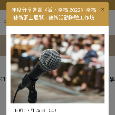
/
教育工作者
兒童及青少年
父母
創變力量・幸福校園
ENG
繁
×
年度分享會暨《賞・幸福 2022》幸福
藝術網上展覽 - 藝術活動體驗工作坊
計劃總結研討會「創變力量・幸福校園」
2023 年 6 月 29 日
研討會 (A3) 「幸福校園推動者——從比較研究看學
校領導的關鍵角色」內容回顧
日期：7 月 26 日 （二）