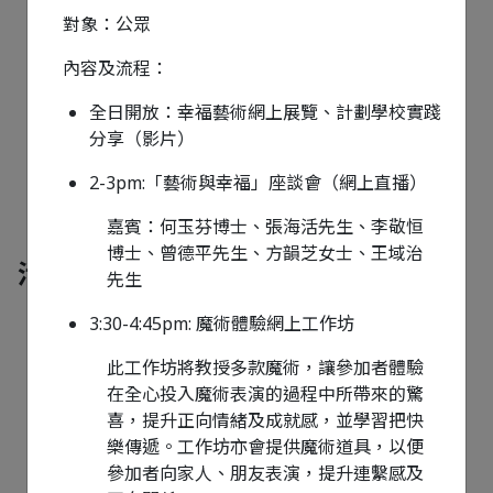
對象：公眾
內容及流程：
全日開放：幸福藝術網上展覽、計劃學校實踐
分享（影片）
2-3pm:「藝術與幸福」座談會（網上直播）
嘉賓：何玉芬博士、張海活先生、李敬恒
博士、曾德平先生、方韻芝女士、王域治
活動與研討會
先生
3:30-4:45pm: 魔術體驗網上工作坊
此工作坊將教授多款魔術，讓參加者體驗
所有 (37)
最新 (0)
在全心投入魔術表演的過程中所帶來的驚
喜，提升正向情緒及成就感，並學習把快
樂傳遞。工作坊亦會提供魔術道具，以便
參加者向家人、朋友表演，提升連繫感及